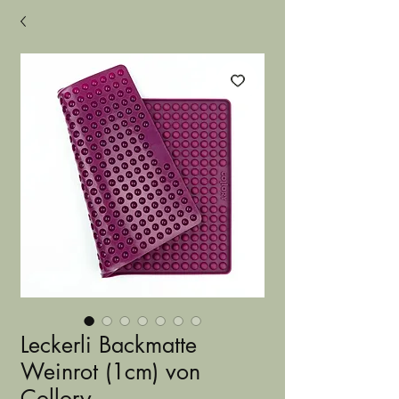
Leckerli Backmatte
Weinrot (1cm) von
Collory