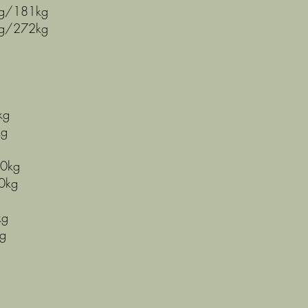
4g/181kg
2g/272kg
kg
kg
30kg
0kg
kg
g