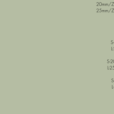
20mm/Zi
25mm/Zi
S
L
S-2
L-
S