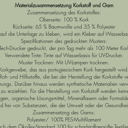
Materialzusammensetzung Korkstoff und Garn
Zusammensetzung des Korkstoffes:
Oberseite: 100 % Kork
Rückseite: 65 % Baumwolle und 35 % Polyester
uf die Unterlage zu kleben, wird ein Kleber auf Wasserba
Spezifikationen des gedruckten Musters:
-Tech-Drucker gedruckt, der pro Tag mehr als 100 Meter K
Verwendete Tinte: Tinte auf Wasserbasis für UV-Drucker.
Muster Trocknen: Mit UV-Lampen trocknen.
Korkgewebe, das aus portugiesischem Kork hergestellt wird
Roh- und Hilfsstoffe, die bei der Herstellung der Korkstoffe
prungs. Darüber hinaus werden synthetische Materialien ve
 zu erziehlen. Für die Herstellung von Korkstoff werden kei
gen, organische Lösungsmittel, Mineralfasern oder Formal
ind frei von Substanzen, die der Umwelt oder der Gesundhe
Zusammensetzng des Garns:
Polyester/ 100% PES-Multifilament
nach dem Öko-Tex-Standard 100 für schadstoffgeprüfte Textilien 