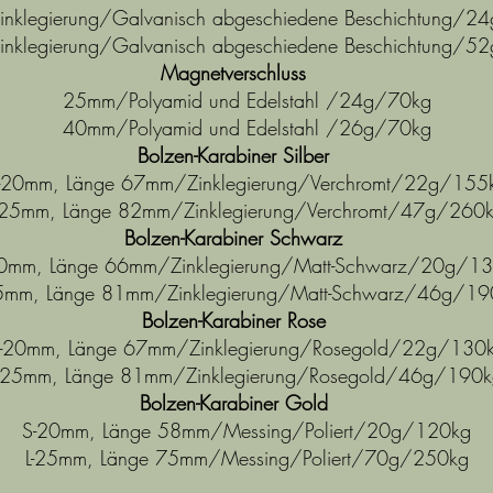
nklegierung/Galvanisch abgeschiedene Beschichtung/2
nklegierung/Galvanisch abgeschiedene Beschichtung/5
Magnetverschluss
25mm/Polyamid und Edelstahl /24g/70kg
40mm/Polyamid und Edelstahl /26g/70kg
Bolzen-Karabiner Silber
-20mm, Länge 67mm/Zinklegierung/Verchromt/22g/155
-25mm, Länge 82mm/Zinklegierung/Verchromt/47g/260
Bolzen-Karabiner Schwarz
0mm, Länge 66mm/Zinklegierung/Matt-Schwarz/20g/1
25mm, Länge 81mm/Zinklegierung/Matt-Schwarz/46g/19
Bolzen-Karabiner Rose
-20mm, Länge 67mm/Zinklegierung/Rosegold/22g/130
L-25mm, Länge 81mm/Zinklegierung/Rosegold/46g/190k
Bolzen-Karabiner Gold
S-20mm, Länge 58mm/Messing/Poliert/20g/120kg
L-25mm, Länge 75mm/Messing/Poliert/70g/250kg