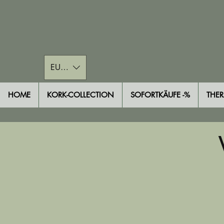
EUR (€)
HOME
KORK-COLLECTION
SOFORTKÄUFE -%
THE